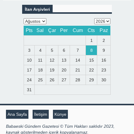
İlan Arşivleri
Pts
Sal
Çar
Per
Cum
Cts
Paz
1
2
3
4
5
6
7
8
9
10
11
12
13
14
15
16
17
18
19
20
21
22
23
24
25
26
27
28
29
30
31
Ana Sayfa
İletişim
Künye
Babaeski Gündem Gazetesi © Tüm Hakları saklıdır 2023,
kaynak gösterilmeden içerik kopyalanamaz.