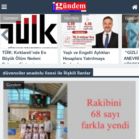
Gündem
Gündem
Günde
TÜİK: Kırklareli’nde En
Yaşlı ve Engelli Aylıkları
“GİZLİ
Büyük Ölüm Nedeni
Hesaplara Yatırılmaya
ANEVRİ
Dolaşım Sistemi
Başlandı
YÖNTEM
Hastalıkları
düvenciler anadolu lisesi ile İlişkili İlanlar
Gündem