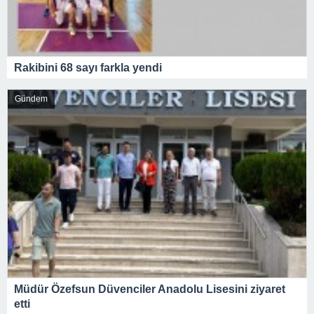
Rakibini 68 sayı farkla yendi
Gündem
Müdür Özefsun Düvenciler Anadolu Lisesini ziyaret
etti