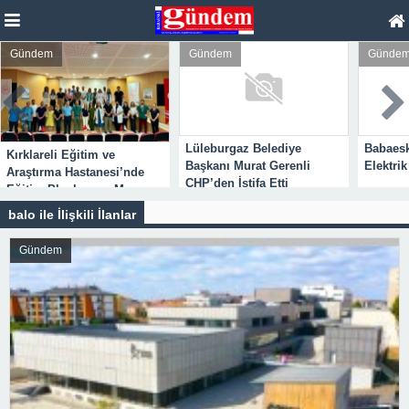
Gündem
Gündem
Günde
Lüleburgaz Belediye
Babaesk
Kırklareli Eğitim ve
Başkanı Murat Gerenli
Elektrik
Araştırma Hastanesi’nde
CHP’den İstifa Etti
Eğitim Planlaması Masaya
Yatırıldı
balo ile İlişkili İlanlar
Gündem