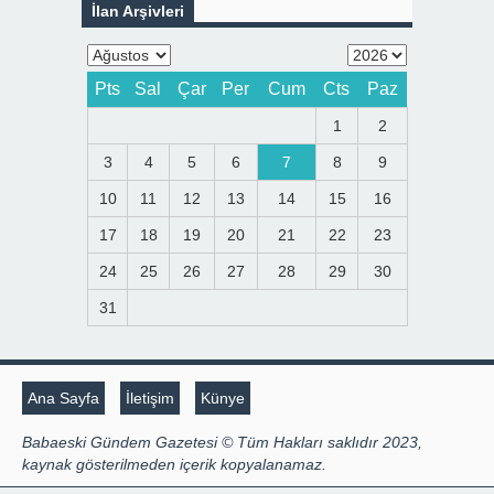
İlan Arşivleri
Pts
Sal
Çar
Per
Cum
Cts
Paz
1
2
3
4
5
6
7
8
9
10
11
12
13
14
15
16
17
18
19
20
21
22
23
24
25
26
27
28
29
30
31
Ana Sayfa
İletişim
Künye
Babaeski Gündem Gazetesi © Tüm Hakları saklıdır 2023,
kaynak gösterilmeden içerik kopyalanamaz.