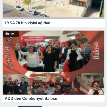
LYSA 78 bin kişiyi ağırladı
Gündem
ADD’den Cumhuriyet Balosu