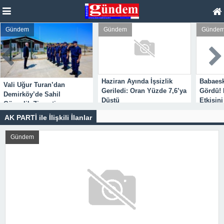
Gündem
Gündem
Günde
Haziran Ayında İşsizlik
Babaesk
Vali Uğur Turan’dan
Geriledi: Oran Yüzde 7,6’ya
Gördü! 
Demirköy’de Sahil
Düştü
Etkisini
Güvenlik Ziyareti
AK PARTİ ile İlişkili İlanlar
Gündem