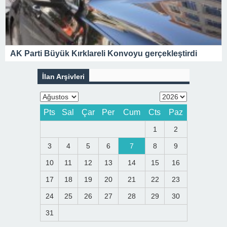
AK Parti Büyük Kırklareli Konvoyu gerçekleştirdi
İlan Arşivleri
Pts
Sal
Çar
Per
Cum
Cts
Paz
1
2
3
4
5
6
7
8
9
10
11
12
13
14
15
16
17
18
19
20
21
22
23
24
25
26
27
28
29
30
31