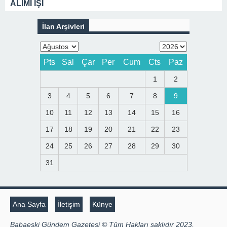
ALIMI İŞİ
İlan Arşivleri
Pts
Sal
Çar
Per
Cum
Cts
Paz
1
2
3
4
5
6
7
8
9
10
11
12
13
14
15
16
17
18
19
20
21
22
23
24
25
26
27
28
29
30
31
Ana Sayfa
İletişim
Künye
Babaeski Gündem Gazetesi © Tüm Hakları saklıdır 2023,