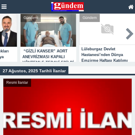
Gündem
Gündem
Lüleburgaz Devlet
K
ı
“GİZLİ KANSER” AORT
Hastanesi’nden Dünya
C
ANEVRİZMASI KAPALI
Emzirme Haftası Katılımı
L
YÖNTEMLE TEDAVİ EDİLDİ
27 Ağustos, 2025 Tarihli İlanlar
Resmi İlanlar